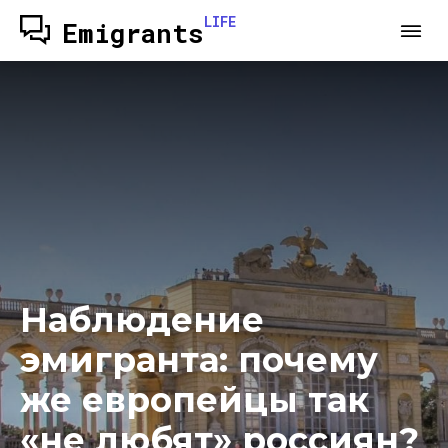
LIFE
Emigrants
Наблюдение
эмигранта: почему
же европейцы так
«не любят» россиян?