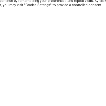
erience by remembering your preferences and repeat visits. By click
, you may visit "Cookie Settings" to provide a controlled consent.
подходит, либо уже заняты, либо требуют гораздо
, только люди, не имеющие необходимой
ли AMS совсем недавно
и дипломы»
ы по специальности», — заявил рекрутер в интервью
иям наилучшую поддержку и советы по поиску
енно приветствуются такие курсы обучения
«bfi Vienna». Уже набрано 23 новых сетевых инженера