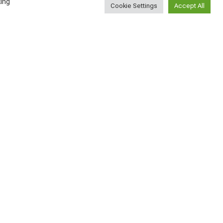
ing
Cookie Settings
Accept All
Лучшие винные бары
Вены
АВСТРИЯ
2026-08-03
Густав Малер —
знаменитый
австрийский
композитор и дирижёр
АВСТРИЯ
2026-08-01
Найти
Поиск...