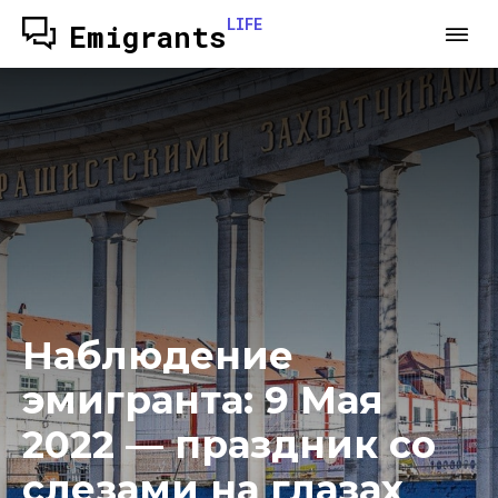
LIFE
Emigrants
Наблюдение
эмигранта: 9 Мая
2022 — праздник со
слезами на глазах