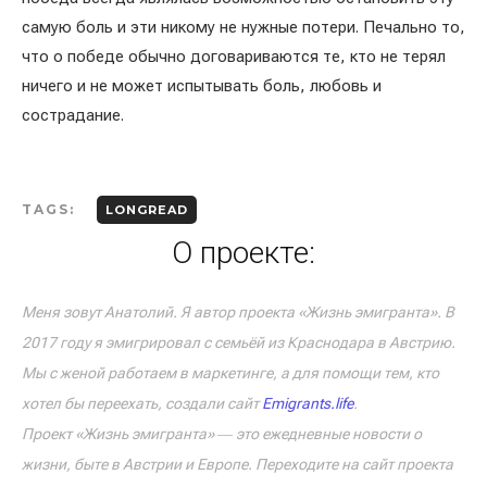
самую боль и эти никому не нужные потери. Печально то,
что о победе обычно договариваются те, кто не терял
ничего и не может испытывать боль, любовь и
сострадание.
TAGS:
LONGREAD
О проекте:
Меня зовут Анатолий. Я автор проекта «Жизнь эмигранта». В
2017 году я эмигрировал с семьёй из Краснодара в Австрию.
Мы с женой работаем в маркетинге, а для помощи тем, кто
хотел бы переехать, создали сайт
Emigrants.life
.
Проект «Жизнь эмигранта» ― это ежедневные новости о
жизни, быте в Австрии и Европе. Переходите на сайт проекта