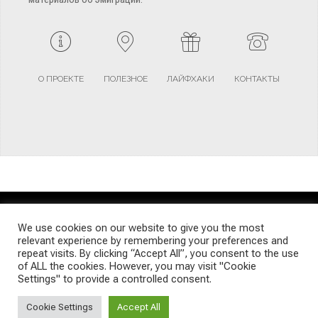
О ПРОЕКТЕ
ПОЛЕЗНОЕ
ЛАЙФХАКИ
КОНТАКТЫ
TERMS AND CONDITIONS
PRIVACY POLICY
SITEMAP
We use cookies on our website to give you the most
relevant experience by remembering your preferences and
repeat visits. By clicking “Accept All”, you consent to the use
© Emigrants Life WordPress Theme by TagDiv
of ALL the cookies. However, you may visit "Cookie
Settings" to provide a controlled consent.
Cookie Settings
Accept All