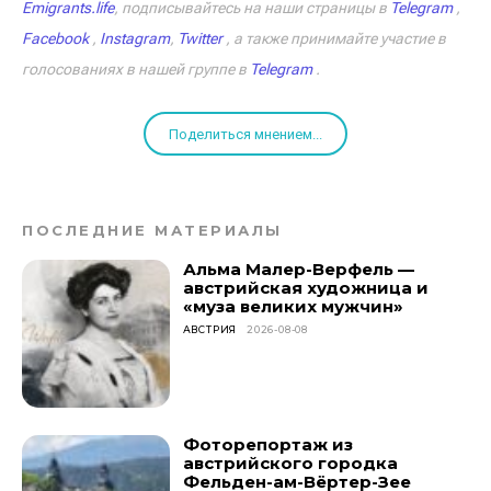
Emigrants.life
, подписывайтесь на наши страницы в
Telegram
,
Facebook
,
Instagram
,
Twitter
, а также принимайте участие в
голосованиях в нашей группе в
Telegram
.
Поделиться мнением...
ПОСЛЕДНИЕ МАТЕРИАЛЫ
Альма Малер-Верфель —
австрийская художница и
«муза великих мужчин»
АВСТРИЯ
2026-08-08
Фоторепортаж из
австрийского городка
Фельден-ам-Вёртер-Зее