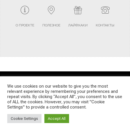
О ПРОЕКТЕ
ПОЛЕЗНОЕ
ЛАЙФХАКИ
КОНТАКТЫ
TERMS AND CONDITIONS
PRIVACY POLICY
SITEMAP
We use cookies on our website to give you the most
relevant experience by remembering your preferences and
repeat visits. By clicking “Accept All”, you consent to the use
© Emigrants Life WordPress Theme by TagDiv
of ALL the cookies. However, you may visit "Cookie
Settings" to provide a controlled consent.
Cookie Settings
Accept All
Social Media Auto Publish
Powered By :
XYZScripts.com