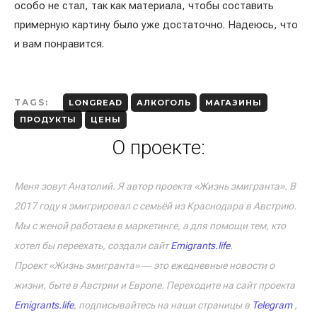
особо не стал, так как материала, чтобы составить
примерную картину было уже достаточно. Надеюсь, что
и вам понравится.
TAGS:
LONGREAD
АЛКОГОЛЬ
МАГАЗИНЫ
ПРОДУКТЫ
ЦЕНЫ
О проекте:
Меня зовут Анатолий. Я автор проекта «Жизнь эмигранта». В
2017 году я эмигрировал с семьёй из Краснодара в Австрию.
Мы с женой работаем в маркетинге, а для помощи тем, кто
хотел бы переехать, создали сайт
Emigrants.life
.
Проект «Жизнь эмигранта» ― это ежедневные новости о
жизни, быте в Австрии и Европе. Переходите на сайт проекта
Emigrants.life
, подписывайтесь на наши страницы в
Telegram
,