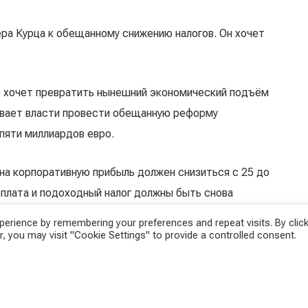
а Курца к обещанному снижению налогов. Он хочет
) хочет превратить нынешний экономический подъём
ывает власти провести обещанную реформу
пяти миллиардов евро.
 на корпоративную прибыль должен снизиться с 25 до
арплата и подоходный налог должны быть снова
а.
erience by remembering your preferences and repeat visits. By click
, you may visit "Cookie Settings" to provide a controlled consent.
ние»
вого уровня была снижена с 25 до 20 процентов,
оход от 18 000 до 31 000 евро будет облагаться