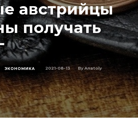
е австрийцы
ны получать
г
By
Anatoly
2021-08-13
ЭКОНОМИКА