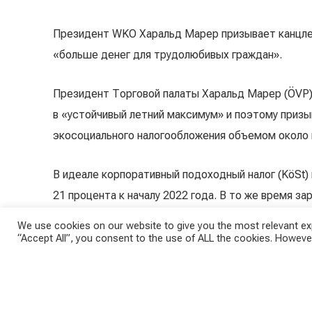
Президент WKO Харальд Марер призывает канцлер
«больше денег для трудолюбивых граждан».
Президент Торговой палаты Харальд Марер (ÖVP
в «устойчивый летний максимум» и поэтому приз
экосоциального налогообложения объемом около 
В идеале корпоративный подоходный налог (KöSt)
21 процента к началу 2022 года. В то же время з
скорректированы со стороны наёмного работник
We use cookies on our website to give you the most relevant exp
“Accept All”, you consent to the use of ALL the cookies. However
«Значительное облегче
После того, как в прошлом году ставка налога пер
теперь должны следовать уровни 2 и 3. Годовой д