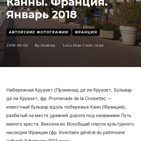
Канны. Франция.
Январь 2018
АВТОРСКИЕ ФОТОГРАФИИ
ФРАНЦИЯ
2018-05-02
Less than 1
min. read
By
Anatoly
Набережная Круазет (Променад дё ля Круазет, Бульвар
дё ля Круазет, фр. Promenade de la Croisette) —
известный бульвар вдоль побережья Канн (Франция),
разбитый на месте древней дороги под названием Путь
малого креста. Внесена во Всеобщий список культурного
наследия Франции (фр. Inventaire général du patrimoine