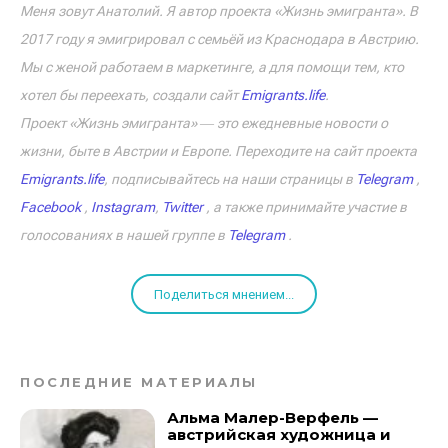
Меня зовут Анатолий. Я автор проекта «Жизнь эмигранта». В
2017 году я эмигрировал с семьёй из Краснодара в Австрию.
Мы с женой работаем в маркетинге, а для помощи тем, кто
хотел бы переехать, создали сайт
Emigrants.life
.
Проект «Жизнь эмигранта» ― это ежедневные новости о
жизни, быте в Австрии и Европе. Переходите на сайт проекта
Emigrants.life
, подписывайтесь на наши страницы в
Telegram
,
Facebook
,
Instagram
,
Twitter
, а также принимайте участие в
голосованиях в нашей группе в
Telegram
.
Поделиться мнением...
ПОСЛЕДНИЕ МАТЕРИАЛЫ
Альма Малер-Верфель —
австрийская художница и