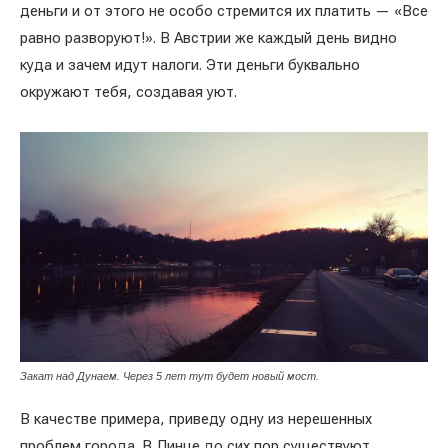
деньги и от этого не особо стремится их платить — «Все
равно разворуют!». В Австрии же каждый день видно
куда и зачем идут налоги. Эти деньги буквально
окружают тебя, создавая уют.
Закат над Дунаем. Через 5 лет тут будет новый мост.
В качестве примера, приведу одну из нерешенных
проблем города. В Линце до сих пор существуют