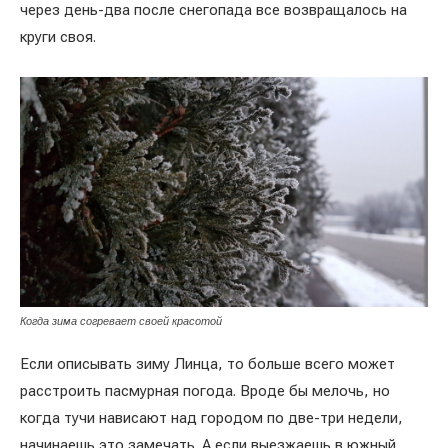
через день-два после снегопада все возвращалось на
круги своя.
Когда зима согревает своей красотой
Если описывать зиму Линца, то больше всего может
расстроить пасмурная погода. Вроде бы мелочь, но
когда тучи нависают над городом по две-три недели,
начинаешь это замечать. А если выезжаешь в южный