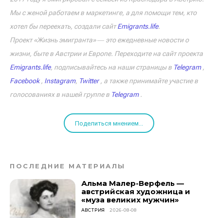
Мы с женой работаем в маркетинге, а для помощи тем, кто
хотел бы переехать, создали сайт
Emigrants.life
.
Проект «Жизнь эмигранта» ― это ежедневные новости о
жизни, быте в Австрии и Европе. Переходите на сайт проекта
Emigrants.life
, подписывайтесь на наши страницы в
Telegram
,
Facebook
,
Instagram
,
Twitter
, а также принимайте участие в
голосованиях в нашей группе в
Telegram
.
Поделиться мнением...
ПОСЛЕДНИЕ МАТЕРИАЛЫ
Альма Малер-Верфель —
австрийская художница и
«муза великих мужчин»
АВСТРИЯ
2026-08-08