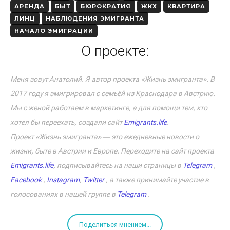
АРЕНДА
БЫТ
БЮРОКРАТИЯ
ЖКХ
КВАРТИРА
ЛИНЦ
НАБЛЮДЕНИЯ ЭМИГРАНТА
НАЧАЛО ЭМИГРАЦИИ
О проекте:
Меня зовут Анатолий. Я автор проекта «Жизнь эмигранта». В
2017 году я эмигрировал с семьёй из Краснодара в Австрию.
Мы с женой работаем в маркетинге, а для помощи тем, кто
хотел бы переехать, создали сайт
Emigrants.life
.
Проект «Жизнь эмигранта» ― это ежедневные новости о
жизни, быте в Австрии и Европе. Переходите на сайт проекта
Emigrants.life
, подписывайтесь на наши страницы в
Telegram
,
Facebook
,
Instagram
,
Twitter
, а также принимайте участие в
голосованиях в нашей группе в
Telegram
.
Поделиться мнением...