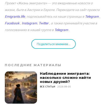
Проект «Жизнь эмигранта» ― это ежедневные новости о
жизни, быте в Австрии и Европе. Переходите на сайт проекта
Emigrants.life
, подписывайтесь на наши страницы в
Telegram
,
Facebook
,
Instagram
,
Twitter
, а также принимайте участие в
голосованиях в нашей группе в
Telegram
.
Поделиться мнением...
ПОСЛЕДНИЕ МАТЕРИАЛЫ
Наблюдение эмигранта:
насколько сложно найти
новых друзей?
ВСЕ СТАТЬИ
2026-08-05