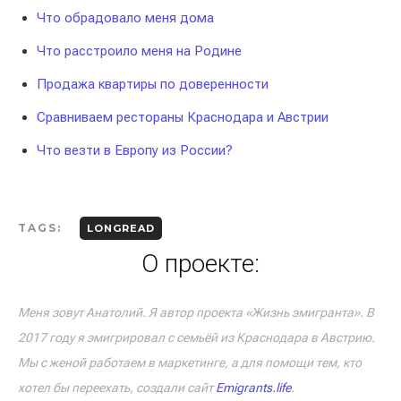
Что обрадовало меня дома
Что расстроило меня на Родине
Продажа квартиры по доверенности
Сравниваем рестораны Краснодара и Австрии
Что везти в Европу из России?
TAGS:
LONGREAD
О проекте:
Меня зовут Анатолий. Я автор проекта «Жизнь эмигранта». В
2017 году я эмигрировал с семьёй из Краснодара в Австрию.
Мы с женой работаем в маркетинге, а для помощи тем, кто
хотел бы переехать, создали сайт
Emigrants.life
.