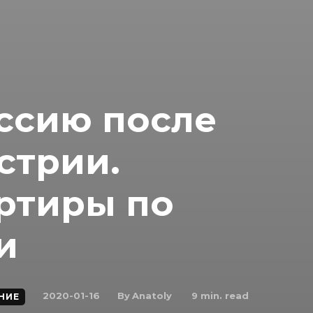
ссию после
встрии.
ртиры по
и
By
Anatoly
2020-01-16
9
min. read
НИЕ