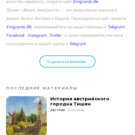
хотел бы переехать, создали сайт
Emigrants.life
.
Проект «Жизнь эмигранта» ― это ежедневные новости о
жизни, быте в Австрии и Европе. Переходите на сайт проекта
Emigrants.life
, подписывайтесь на наши страницы в
Telegram
,
Facebook
,
Instagram
,
Twitter
, а также принимайте участие в
голосованиях в нашей группе в
Telegram
.
Поделиться мнением...
ПОСЛЕДНИЕ МАТЕРИАЛЫ
История австрийского
городка Тишен
АВСТРИЯ
2026-08-06