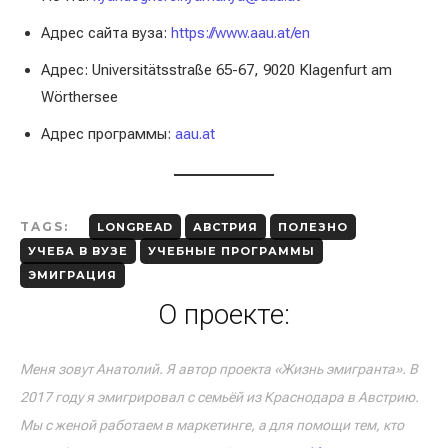
Адрес сайта вуза:
https://www.aau.at/en
Адрес: Universitätsstraße 65-67, 9020 Klagenfurt am
Wörthersee
Адрес программы:
aau.at
TAGS:
LONGREAD
АВСТРИЯ
ПОЛЕЗНО
УЧЕБА В ВУЗЕ
УЧЕБНЫЕ ПРОГРАММЫ
ЭМИГРАЦИЯ
О проекте:
Меня зовут Анатолий. Я автор проекта «Жизнь эмигранта». В
2017 году я эмигрировал с семьёй из Краснодара в Австрию.
Мы с женой работаем в маркетинге, а для помощи тем, кто