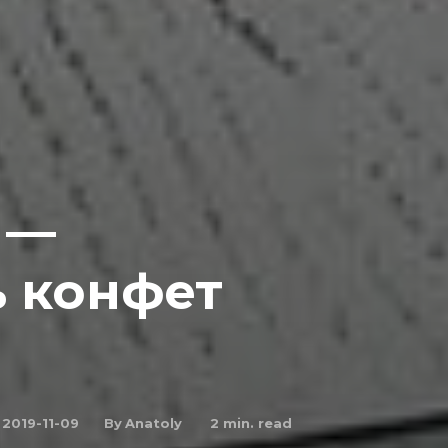
 —
ь конфет
By
Anatoly
2019-11-09
2
min. read