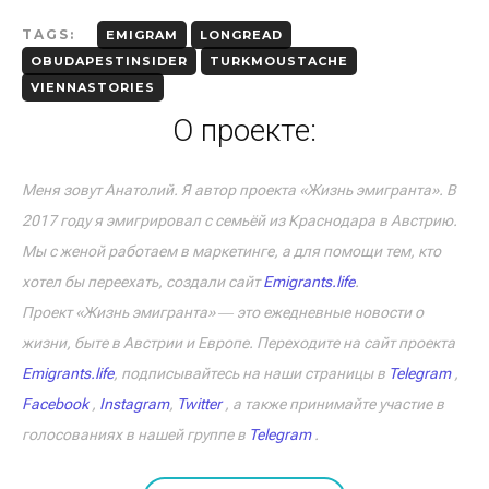
TAGS:
EMIGRAM
LONGREAD
OBUDAPESTINSIDER
TURKMOUSTACHE
VIENNASTORIES
О проекте:
Меня зовут Анатолий. Я автор проекта «Жизнь эмигранта». В
2017 году я эмигрировал с семьёй из Краснодара в Австрию.
Мы с женой работаем в маркетинге, а для помощи тем, кто
хотел бы переехать, создали сайт
Emigrants.life
.
Проект «Жизнь эмигранта» ― это ежедневные новости о
жизни, быте в Австрии и Европе. Переходите на сайт проекта
Emigrants.life
, подписывайтесь на наши страницы в
Telegram
,
Facebook
,
Instagram
,
Twitter
, а также принимайте участие в
голосованиях в нашей группе в
Telegram
.