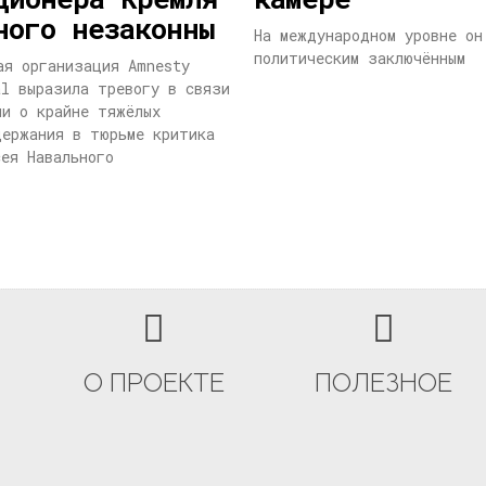
ного незаконны
На международном уровне он
политическим заключённым
ая организация Amnesty
al выразила тревогу в связи
ми о крайне тяжёлых
держания в тюрьме критика
сея Навального
О ПРОЕКТЕ
ПОЛЕЗНОЕ