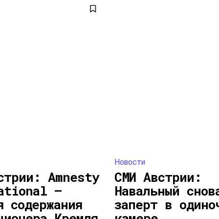
Новости
стрии: Amnesty
СМИ Австрии:
ational —
Навальный снов
я содержания
заперт в одино
ционера Кремля
камере