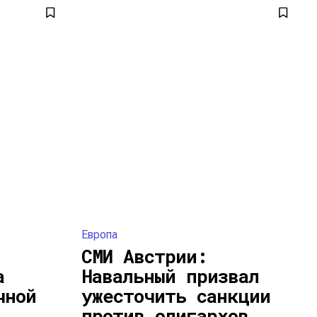
Европа
СМИ Австрии:
а
Навальный призвал
чной
ужесточить санкции
против олигархов