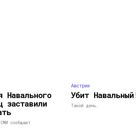
Австрия
я Навального
Убит Навальный
ц заставили
Такой день.
ать
 СМИ сообщают