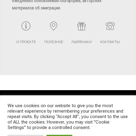
ежедневно обновляемая платформа, авторских
материалов об эмиграции.
О ПРОЕКТЕ
ПОЛЕЗНОЕ
ЛАЙФХАКИ
КОНТАКТЫ
TERMS AND CONDITIONS
PRIVACY POLICY
SITEMAP
We use cookies on our website to give you the most
relevant experience by remembering your preferences and
repeat visits. By clicking “Accept All”, you consent to the use
© Emigrants Life WordPress Theme by TagDiv
of ALL the cookies. However, you may visit "Cookie
Settings" to provide a controlled consent.