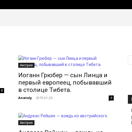
СТАТЬИ
НОВОСТИ
ВСЁ ОБ АВСТРИИ
ЛАЙФХАКИ ДЛЯ
Австрия
Иоганн Грюбер — сын Линца и
первый европеец, побывавший
в столице Тибета.
0
Anatoly
-
2019-01-26
0
Австрия