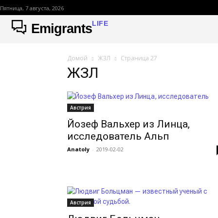
Пятница, 7 августа, 2026
LIFE
Emigrants
Домой
ЖЗЛ
Страница 27
ЖЗЛ
Австрия
Йозеф Вальхер из Линца,
исследователь Альп
Anatoly
-
2019-02-02
Австрия