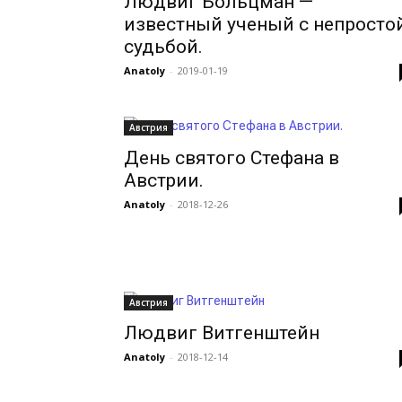
Людвиг Больцман —
известный ученый с непросто
судьбой.
Anatoly
-
2019-01-19
Австрия
День святого Стефана в
Австрии.
Anatoly
-
2018-12-26
Австрия
Людвиг Витгенштейн
Anatoly
-
2018-12-14