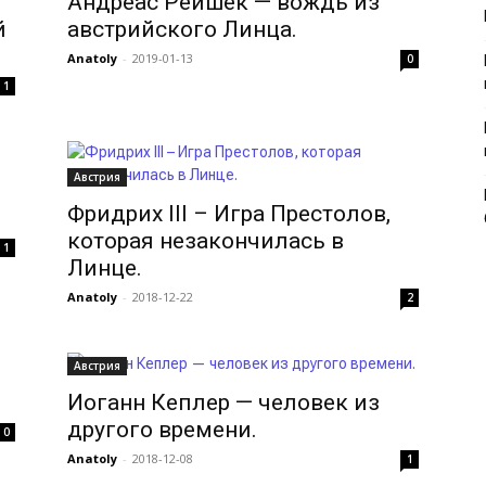
Андреас Рейшек — вождь из
й
австрийского Линца.
Anatoly
-
2019-01-13
0
1
Австрия
Фридрих III – Игра Престолов,
которая незакончилась в
1
Линце.
Anatoly
-
2018-12-22
2
Австрия
Иоганн Кеплер — человек из
другого времени.
0
Anatoly
-
2018-12-08
1