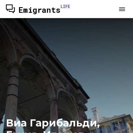
LIFE
Emigrants
Виа Гарибальди,