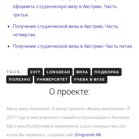
оформить студенческую визу в Австрию. Часть
третья.
Получение студенческой визы в Австрию. Часть
четвертая.
Получение студенческой визы в Австрию. Часть пятая.
TAGS:
2017
LONGREAD
ВИЗА
ПОДБОРКА
ПОЛЕЗНО
УНИВЕРСИТЕТ
УЧЕБА В ВУЗЕ
О проекте:
Меня зовут Анатолий. Я автор проекта «Жизнь эмигранта». В
2017 году я эмигрировал с семьёй из Краснодара в Австрию.
Мы с женой работаем в маркетинге, а для помощи тем, кто
хотел бы переехать, создали сайт
Emigrants.life
.