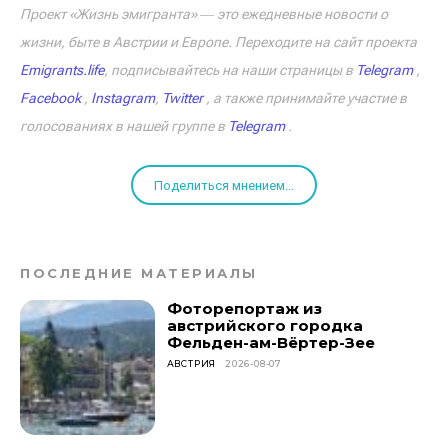
Проект «Жизнь эмигранта» ― это ежедневные новости о
жизни, быте в Австрии и Европе. Переходите на сайт проекта
Emigrants.life
, подписывайтесь на наши страницы в
Telegram
,
Facebook
,
Instagram
,
Twitter
, а также принимайте участие в
голосованиях в нашей группе в
Telegram
.
Поделиться мнением...
ПОСЛЕДНИЕ МАТЕРИАЛЫ
Фоторепортаж из
австрийского городка
Фельден-ам-Вёртер-Зее
АВСТРИЯ
2026-08-07