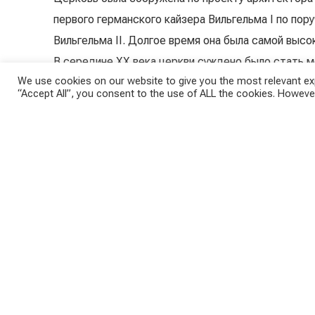
первого германского кайзера Вильгельма I по пор
Вильгельма II. Долгое время она была самой высо
В середине XX века церкви суждено было стать м
We use cookies on our website to give you the most relevant exp
года в церкви прошла проповедь на тему «Всё про
“Accept All”, you consent to the use of ALL the cookies. However
в результате бомбового налёта союзников.
Подробнее…
Ссылка на Google maps…
Мемориальная церковь кайзера Вильгельма, Берлин, Германия.
TAGS:
MORGENS
О проекте: