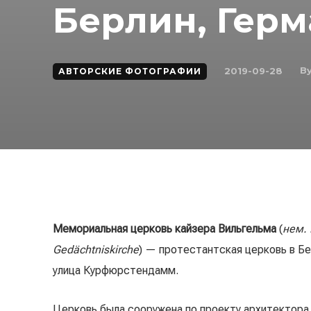
Берлин, Герм
B
2019-09-28
АВТОРСКИЕ ФОТОГРАФИИ
Мемориальная церковь кайзера Вильгельма
(
нем. 
Gedächtniskirche
) — протестантская церковь в Б
улица Курфюрстендамм.
Церковь была сооружена по проекту архитектора