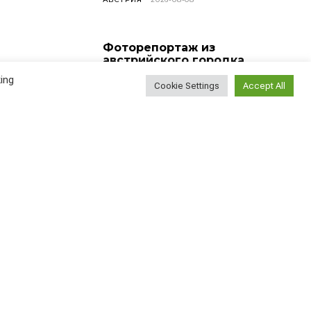
Фоторепортаж из
австрийского городка
Фельден-ам-Вёртер-
ing
Зее
Cookie Settings
Accept All
АВСТРИЯ
2026-08-07
История австрийского
городка Тишен
АВСТРИЯ
2026-08-06
Наблюдение эмигранта:
насколько сложно
найти новых друзей?
ВСЕ СТАТЬИ
2026-08-05