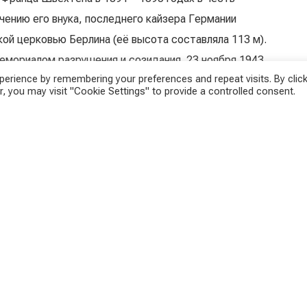
учению его внука, последнего кайзера Германии
кой церковью Берлина (её высота составляла 113 м).
емориалом разрушения и созидания. 23 ноября 1943
erience by remembering your preferences and repeat visits. By click
ходит!», а спустя несколько часов храм был разрушен
, you may visit "Cookie Settings" to provide a controlled consent.