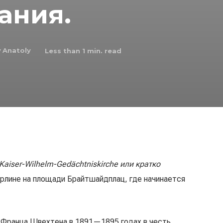
ания.
y
Anatoly
Less than 1
min. read
Kaiser-Wilhelm-Gedächtniskirche или кратко
ерлине на площади Брайтшайдплац, где начинается
 Франца Швехтена в 1891—1895 годах в честь