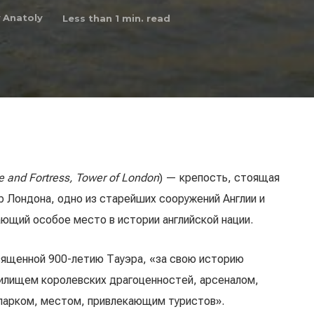
y
Anatoly
Less than 1
min. read
e and Fortress, Tower of London
) — крепость, стоящая
 Лондона, одно из старейших сооружений Англии и
ающий особое место в истории английской нации.
священной 900-летию Тауэра, «за свою историю
илищем королевских драгоценностей, арсеналом,
парком, местом, привлекающим туристов».