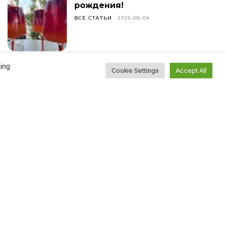
рождения!
ВСЕ СТАТЬИ
2026-08-04
ing
Лучшие винные бары
Cookie Settings
Accept All
Вены
АВСТРИЯ
2026-08-03
Густав Малер —
знаменитый
австрийский
композитор и дирижёр
АВСТРИЯ
2026-08-01