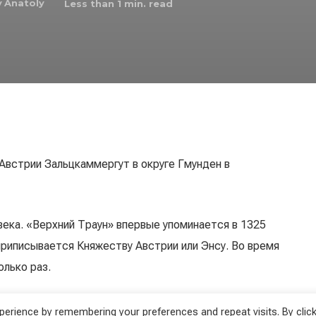
y
Anatoly
Less than 1
min. read
 Австрии Зальцкаммергут в округе Гмунден в
века. «Верхний Траун» впервые упоминается в 1325
 приписывается Княжеству Австрии или Энсу. Во время
олько раз.
erience by remembering your preferences and repeat visits. By click