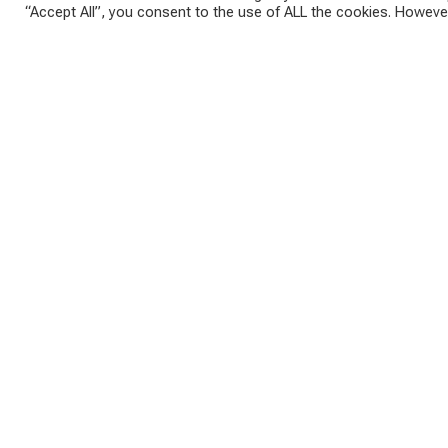
“Accept All”, you consent to the use of ALL the cookies. However
Ссылка на Google maps…
Парковка около пристани, Обертраун, Австрия. Июль, 2012
О проекте:
Меня зовут Анатолий. Я автор проекта «Жизнь эмигранта
Австрию. Мы с женой работаем в маркетинге, а для помо
Проект «Жизнь эмигранта» ― это ежедневные новости о ж
Emigrants.life
, подписывайтесь на наши страницы в
Teleg
участие в голосованиях в нашей группе в
Telegram
.
Поделиться мнением...