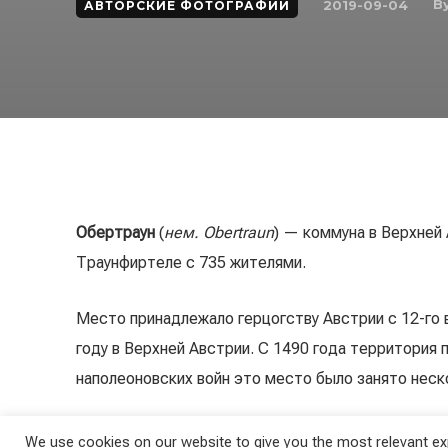
B
2019-09-04
АВТОРСКИЕ ФОТОГРАФИИ
Обертраун
(
нем. Obertraun
) — коммуна в Верхней
Траунфиртеле с 735 жителями.
Место принадлежало герцогству Австрии с 12-го 
году в Верхней Австрии. С 1490 года территория
наполеоновских войн это место было занято неск
Подробнее…
We use cookies on our website to give you the most relevant exp