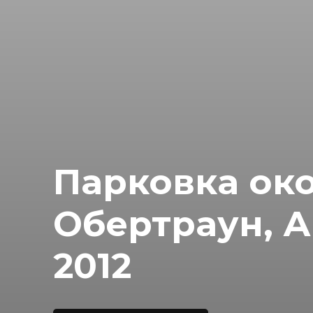
Парковка око
Обертраун, А
2012