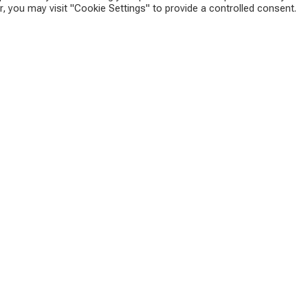
, you may visit "Cookie Settings" to provide a controlled consent.
». В 2017 году я эмигрировал с семьёй из Краснодара в
щи тем, кто хотел бы переехать, создали сайт
Emigrants.life
.
изни, быте в Австрии и Европе. Переходите на сайт проекта
ram
,
Facebook
,
Instagram
,
Twitter
, а также принимайте