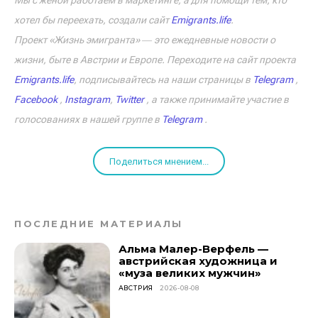
Мы с женой работаем в маркетинге, а для помощи тем, кто
хотел бы переехать, создали сайт
Emigrants.life
.
Проект «Жизнь эмигранта» ― это ежедневные новости о
жизни, быте в Австрии и Европе. Переходите на сайт проекта
Emigrants.life
, подписывайтесь на наши страницы в
Telegram
,
Facebook
,
Instagram
,
Twitter
, а также принимайте участие в
голосованиях в нашей группе в
Telegram
.
Поделиться мнением...
ПОСЛЕДНИЕ МАТЕРИАЛЫ
Альма Малер-Верфель —
австрийская художница и
«муза великих мужчин»
АВСТРИЯ
2026-08-08