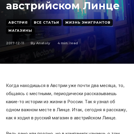
австрийском Линце
АВСТРИЯ
ВСЕ СТАТЬИ
ЖИЗНЬ ЭМИГРАНТОВ
МАГАЗИНЫ
2017-12-11
4
min. read
By
Anatoly
Когда находишься в Австрии уже почти два месяца, то,
общаясь с местными, периодически рассказываешь
какие-то истории из жизни в России. Так я узнал об
одном важном месте в Линце. Итак, сегодня я расскажу,
как я ходил в русский магазин в австрийском Линце.
Ведь рано или поздно, но в компаниях узнаешь о том,