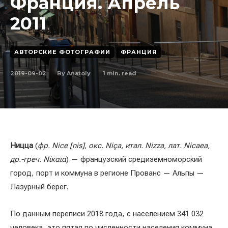
Франция. Апрель
2011
АВТОРСКИЕ ФОТОГРАФИИ
ФРАНЦИЯ
2019-09-02
1
min. read
By
Anatoly
Ницца
(
фр. Nice [nis], окс. Niça, итал. Nizza, лат. Nicaea,
др.-греч. Νίκαια
) — французский средиземноморский
город, порт и коммуна в регионе Прованс — Альпы —
Лазурный берег.
По данным переписи 2018 года, с населением 341 032
человека, это пятая по численности населения коммуна