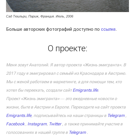
Сад Тюильри, Париж, Франция. Июль, 2006
Больше авторских фотографий доступно по
ссылке
.
О проекте:
Меня зовут Анатолий. Я автор проекта «Жизнь эмигранта». В
2017 году я эмигрировал с семьёй из Краснодара в Австрию.
Мы с женой работаем в маркетинге, а для помощи тем, кто
хотел бы переехать, создали сайт
Emigrants.life
.
Проект «Жизнь эмигранта» ― это ежедневные новости о
жизни, быте в Австрии и Европе. Переходите на сайт проекта
Emigrants.life
, подписывайтесь на наши страницы в
Telegram
,
Facebook
,
Instagram
,
Twitter
, а также принимайте участие в
голосованиях в нашей группе в
Telegram
.