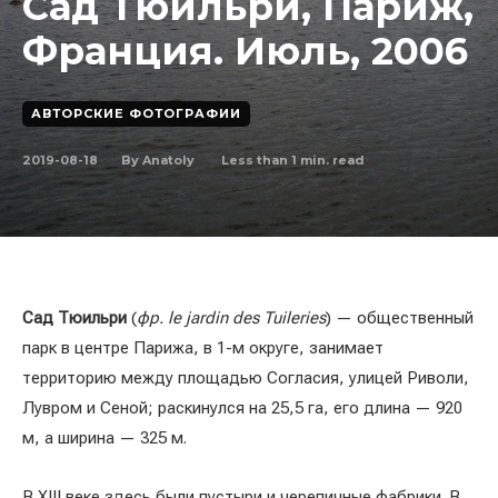
Сад Тюильри, Париж,
Франция. Июль, 2006
АВТОРСКИЕ ФОТОГРАФИИ
2019-08-18
Less than 1
min. read
By
Anatoly
Сад Тюильри
(
фр. le jardin des Tuileries
) — общественный
парк в центре Парижа, в 1-м округе, занимает
территорию между площадью Согласия, улицей Риволи,
Лувром и Сеной; раскинулся на 25,5 га, его длина — 920
м, а ширина — 325 м.
В XIII веке здесь были пустыри и черепичные фабрики. В