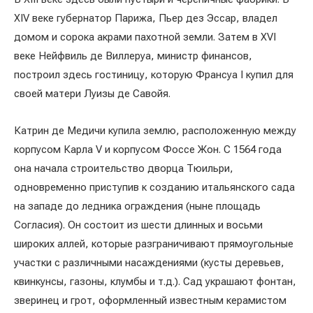
XIV веке губернатор Парижа, Пьер дез Эссар, владел
домом и сорока акрами пахотной земли. Затем в XVI
веке Нейфвиль де Виллеруа, министр финансов,
построил здесь гостиницу, которую Франсуа I купил для
своей матери Луизы де Савойя.
Катрин де Медичи купила землю, расположенную между
корпусом Карла V и корпусом Фоссе Жон. С 1564 года
она начала строительство дворца Тюильри,
одновременно приступив к созданию итальянского сада
на западе до ледника ограждения (ныне площадь
Согласия). Он состоит из шести длинных и восьми
широких аллей, которые разграничивают прямоугольные
участки с различными насаждениями (кусты деревьев,
квинкунсы, газоны, клумбы и т.д.). Сад украшают фонтан,
зверинец и грот, оформленный известным керамистом