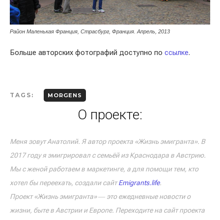
Район Маленькая Франция, Страсбург, Франция. Апрель, 2013
Больше авторских фотографий доступно по
ссылке
.
TAGS:
MORGENS
О проекте:
Меня зовут Анатолий. Я автор проекта «Жизнь эмигранта». В
2017 году я эмигрировал с семьёй из Краснодара в Австрию.
Мы с женой работаем в маркетинге, а для помощи тем, кто
хотел бы переехать, создали сайт
Emigrants.life
.
Проект «Жизнь эмигранта» ― это ежедневные новости о
жизни, быте в Австрии и Европе. Переходите на сайт проекта