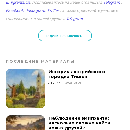
Emigrants.life
, подписывайтесь на наши страницы в
Telegram
,
Facebook
,
Instagram
,
Twitter
, а также принимайте участие в
голосованиях в нашей группе в
Telegram
.
Поделиться мнением...
ПОСЛЕДНИЕ МАТЕРИАЛЫ
История австрийского
городка Тишен
АВСТРИЯ
2026-08-06
Наблюдение эмигранта:
насколько сложно найти
новых друзей?