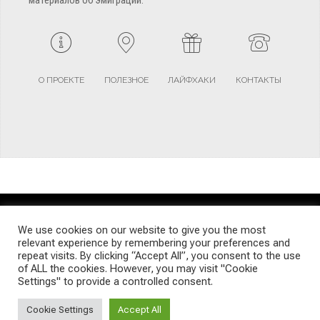
О ПРОЕКТЕ
ПОЛЕЗНОЕ
ЛАЙФХАКИ
КОНТАКТЫ
TERMS AND CONDITIONS
PRIVACY POLICY
SITEMAP
We use cookies on our website to give you the most
relevant experience by remembering your preferences and
repeat visits. By clicking “Accept All”, you consent to the use
© Emigrants Life WordPress Theme by TagDiv
of ALL the cookies. However, you may visit "Cookie
Settings" to provide a controlled consent.
Cookie Settings
Accept All