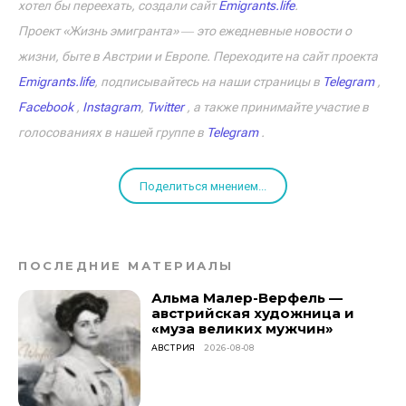
хотел бы переехать, создали сайт
Emigrants.life
.
Проект «Жизнь эмигранта» ― это ежедневные новости о
жизни, быте в Австрии и Европе. Переходите на сайт проекта
Emigrants.life
, подписывайтесь на наши страницы в
Telegram
,
Facebook
,
Instagram
,
Twitter
, а также принимайте участие в
голосованиях в нашей группе в
Telegram
.
Поделиться мнением...
ПОСЛЕДНИЕ МАТЕРИАЛЫ
Альма Малер-Верфель —
австрийская художница и
«муза великих мужчин»
АВСТРИЯ
2026-08-08