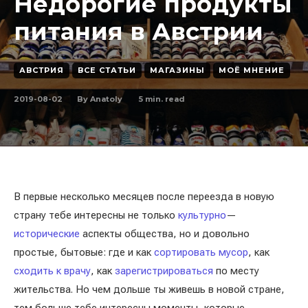
Недорогие продукты
питания в Австрии
АВСТРИЯ
ВСЕ СТАТЬИ
МАГАЗИНЫ
МОЁ МНЕНИЕ
2019-08-02
5
min. read
By
Anatoly
В первые несколько месяцев после переезда в новую
страну тебе интересны не только
культурно
—
исторические
аспекты общества, но и довольно
простые, бытовые: где и как
сортировать мусор
, как
сходить к врачу
, как
зарегистрироваться
по месту
жительства. Но чем дольше ты живешь в новой стране,