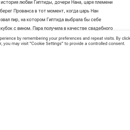
к история любви Гиптиды, дочери Нана, царя племени
 берег Прованса в тот момент, когда царь Нан
озвал пир, на котором Гиптида выбрала бы себе
 кубок с вином. Пара получила в качестве свадебного
али город, названный Массилия.
erience by remembering your preferences and repeat visits. By click
, you may visit "Cookie Settings" to provide a controlled consent.