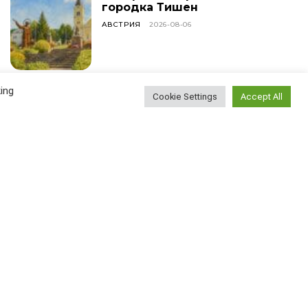
городка Тишен
АВСТРИЯ
2026-08-06
ing
Наблюдение эмигранта:
Cookie Settings
Accept All
насколько сложно
найти новых друзей?
ВСЕ СТАТЬИ
2026-08-05
У меня сегодня день
рождения!
ВСЕ СТАТЬИ
2026-08-04