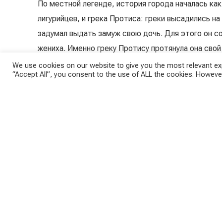
По местной легенде, история города началась ка
лигурийцев, и грека Протиса: греки высадились на
задумал выдать замуж свою дочь. Для этого он с
жениха. Именно греку Протису протянула она свой
подарка часть побережья, на котором они и основ
We use cookies on our website to give you the most relevant exp
“Accept All”, you consent to the use of ALL the cookies. However
Подробнее…
Ссылка на Google maps…