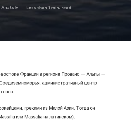
y
Anatoly
Less than 1
min. read
о-востоке Франции в регионе Прованс — Альпы —
о Средиземноморья, административный центр
тонов.
фокейцами, греками из Малой Азии. Тогда он
ssilia или Massalia на латинском).