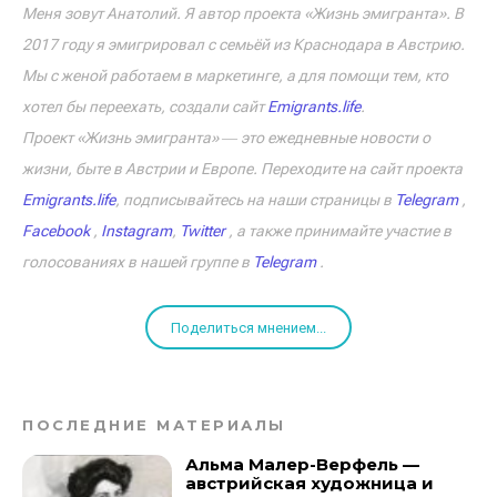
Меня зовут Анатолий. Я автор проекта «Жизнь эмигранта». В
2017 году я эмигрировал с семьёй из Краснодара в Австрию.
Мы с женой работаем в маркетинге, а для помощи тем, кто
хотел бы переехать, создали сайт
Emigrants.life
.
Проект «Жизнь эмигранта» ― это ежедневные новости о
жизни, быте в Австрии и Европе. Переходите на сайт проекта
Emigrants.life
, подписывайтесь на наши страницы в
Telegram
,
Facebook
,
Instagram
,
Twitter
, а также принимайте участие в
голосованиях в нашей группе в
Telegram
.
Поделиться мнением...
ПОСЛЕДНИЕ МАТЕРИАЛЫ
Альма Малер-Верфель —
австрийская художница и