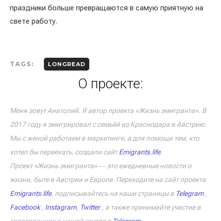
праздники больше превращаются в самую приятную на
свете работу.
TAGS:
LONGREAD
О проекте:
Меня зовут Анатолий. Я автор проекта «Жизнь эмигранта». В
2017 году я эмигрировал с семьёй из Краснодара в Австрию.
Мы с женой работаем в маркетинге, а для помощи тем, кто
хотел бы переехать, создали сайт
Emigrants.life
.
Проект «Жизнь эмигранта» ― это ежедневные новости о
жизни, быте в Австрии и Европе. Переходите на сайт проекта
Emigrants.life
, подписывайтесь на наши страницы в
Telegram
,
Facebook
,
Instagram
,
Twitter
, а также принимайте участие в
голосованиях в нашей группе в
Telegram
.