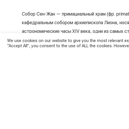
Собор Сен-Жан — примациальный храм (фр. primatia
кафедральным собором архиепископа Лиона, нося
астрономические часы XIV века, одни из самых с
We use cookies on our website to give you the most relevant exp
“Accept All”, you consent to the use of ALL the cookies. However
Рядом с собором расположен «археологический сад»
церквей XI века (св. Стефана и Святого Креста),
— а также раскопки раннехристианского баптисте
Подробнее…
Ссылка на Google maps…
Собор Сен-Жан или Собор Иоанна Крестителя, Лион, Франция. Май, 2