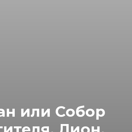
ан или Собор
ителя, Лион,