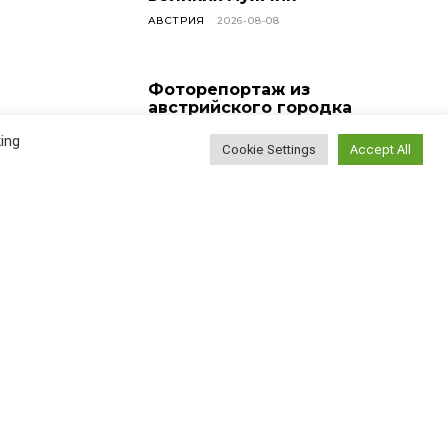
АВСТРИЯ
2026-08-08
Фоторепортаж из
австрийского городка
Фельден-ам-Вёртер-
ing
Зее
Cookie Settings
Accept All
АВСТРИЯ
2026-08-07
История австрийского
городка Тишен
АВСТРИЯ
2026-08-06
Наблюдение эмигранта:
насколько сложно
найти новых друзей?
ВСЕ СТАТЬИ
2026-08-05