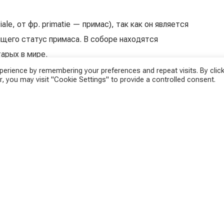
le, от фр. primatie — примас), так как он является
щего статус примаса. В соборе находятся
тарых в мире.
erience by remembering your preferences and repeat visits. By click
, you may visit "Cookie Settings" to provide a controlled consent.
 (фр. jardin archéologique) с остатками двух других
 разрушенных в годы Великой Французской революции,
рия IV века.
013