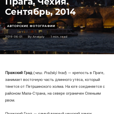
Прага, Чехия.
Сентябрь, 2014
АВТОРСКИЕ ФОТОГРАФИИ
2019-06-01
1
min. read
By
Anatoly
Пражский Град
(
чеш. Pražský hrad
) — крепость в Праге,
занимает восточную часть длинного утёса, который
тянется от Петршинского холма. На юге соединяется с
районом Мала-Страна, на севере ограничен Оленьим
рвом.
Пражский Град — самый важный чешский замок