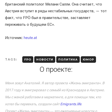
британский политолог Мелани Салли. Она считает, что
Австрия вступит в ряды нестабильных государств, — тот
факт, что FPÖ был в правительстве, заставляет
переживать о будущем ЕС».
Источник:
heute.at
TAGS:
FPO
НОВОСТИ
ПОЛИТИКА
ЮМОР
О проекте:
Меня зовут Анатолий. Я автор проекта «Жизнь эмигранта». В
2017 году я эмигрировал с семьёй из Краснодара в Австрию.
Мы с женой работаем в маркетинге, а для помощи тем, кто
хотел бы переехать, создали сайт
Emigrants.life
.
Проект «Жизнь эмигранта» ― это ежедневные новости о