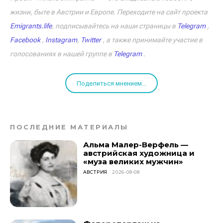
жизни, быте в Австрии и Европе. Переходите на сайт проекта
Emigrants.life
, подписывайтесь на наши страницы в
Telegram
,
Facebook
,
Instagram
,
Twitter
, а также принимайте участие в
голосованиях в нашей группе в
Telegram
.
Поделиться мнением...
ПОСЛЕДНИЕ МАТЕРИАЛЫ
Альма Малер-Верфель —
австрийская художница и
«муза великих мужчин»
АВСТРИЯ
2026-08-08