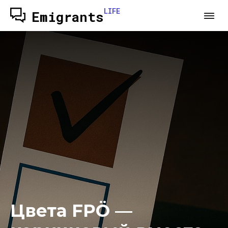
LIFE
Emigrants
Цвета FPÖ —