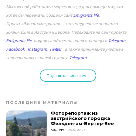
Мы с женой работаем в маркетинге, а для помощи тем, кто
хотел бы переехать, создали сайт
Emigrants.life
.
Проект «Жизнь эмигранта» ― это ежедневные новости о
жизни, быте в Австрии и Европе. Переходите на сайт проекта
Emigrants.life
, подписывайтесь на наши страницы в
Telegram
,
Facebook
,
Instagram
,
Twitter
, а также принимайте участие в
голосованиях в нашей группе в
Telegram
.
Поделиться мнением...
ПОСЛЕДНИЕ МАТЕРИАЛЫ
Фоторепортаж из
австрийского городка
Фельден-ам-Вёртер-Зее
АВСТРИЯ
2026-08-07