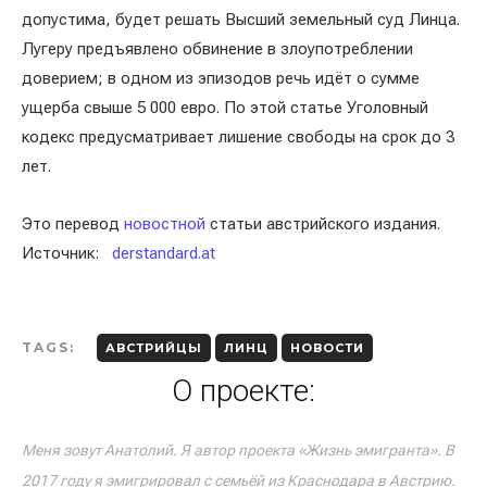
допустима, будет решать Высший земельный суд Линца.
Лугеру предъявлено обвинение в злоупотреблении
доверием; в одном из эпизодов речь идёт о сумме
ущерба свыше 5 000 евро. По этой статье Уголовный
кодекс предусматривает лишение свободы на срок до 3
лет.
Это перевод
новостной
статьи австрийского издания.
Источник:
derstandard.at
TAGS:
АВСТРИЙЦЫ
ЛИНЦ
НОВОСТИ
О проекте:
Меня зовут Анатолий. Я автор проекта «Жизнь эмигранта». В
2017 году я эмигрировал с семьёй из Краснодара в Австрию.