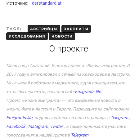
Источник:
derstandard.at
TAGS:
АВСТРИЙЦЫ
ЗАРПЛАТЫ
ИССЛЕДОВАНИЯ
НОВОСТИ
О проекте:
Меня зовут Анатолий. Я автор проекта «Жизнь эмигранта». В
2017 году я эмигрировал с семьёй из Краснодара в Австрию.
Мы с женой работаем в маркетинге, а для помощи тем, кто
хотел бы переехать, создали сайт
Emigrants.life
.
Проект «Жизнь эмигранта» ― это ежедневные новости о
жизни, быте в Австрии и Европе. Переходите на сайт проекта
Emigrants.life
, подписывайтесь на наши страницы в
Telegram
,
Facebook
,
Instagram
,
Twitter
, а также принимайте участие в
голосованиях в нашей группе в
Telegram
.