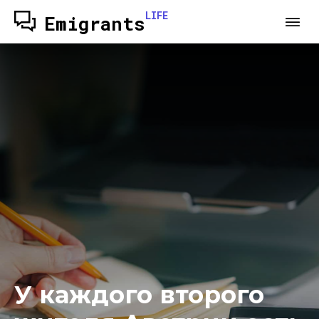
LIFE
Emigrants
У каждого второго