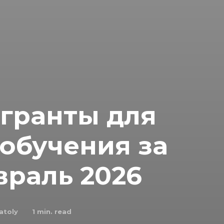
 гранты для
обучения за
враль 2026
atoly
1
min. read