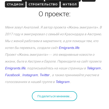
СТАДИОН
СТРОИТЕЛЬСТВО
ФУТБОЛ
О проекте:
Меня зовут Анатолий. Я автор проекта «Жизнь эмигранта». В
2017 году я эмигрировал с семьёй из Краснодара в Австрию.
Мы с женой работаем в маркетинге, а для помощи тем, кто
хотел бы переехать, создали сайт
Emigrants.life
.
Проект «Жизнь эмигранта» ― это ежедневные новости о
жизни, быте в Австрии и Европе. Переходите на сайт проекта
Emigrants.life
, подписывайтесь на наши страницы в
Telegram
,
Facebook
,
Instagram
,
Twitter
, а также принимайте участие в
голосованиях в нашей группе в
Telegram
.
Поделиться мнением...