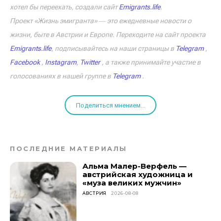
хотел бы переехать, создали сайт
Emigrants.life
.
Проект «Жизнь эмигранта» ― это ежедневные новости о
жизни, быте в Австрии и Европе. Переходите на сайт проекта
Emigrants.life
, подписывайтесь на наши страницы в
Telegram
,
Facebook
,
Instagram
,
Twitter
, а также принимайте участие в
голосованиях в нашей группе в
Telegram
.
Поделиться мнением...
ПОСЛЕДНИЕ МАТЕРИАЛЫ
Альма Малер-Верфель —
австрийская художница и
«муза великих мужчин»
АВСТРИЯ
2026-08-08