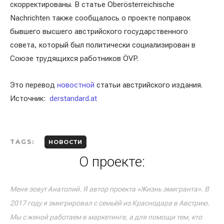
скорректированы. В статье Oberösterreichische
Nachrichten также сообщалось о проекте поправок
бывшего высшего австрийского государственного
совета, который был политически социализирован в
Союзе трудящихся работников ÖVP.
Это перевод
новостной
статьи австрийского издания.
Источник:
derstandard.at
TAGS:
НОВОСТИ
О проекте:
Меня зовут Анатолий. Я автор проекта «Жизнь эмигранта». В
2017 году я эмигрировал с семьёй из Краснодара в Австрию.
Мы с женой работаем в маркетинге, а для помощи тем, кто