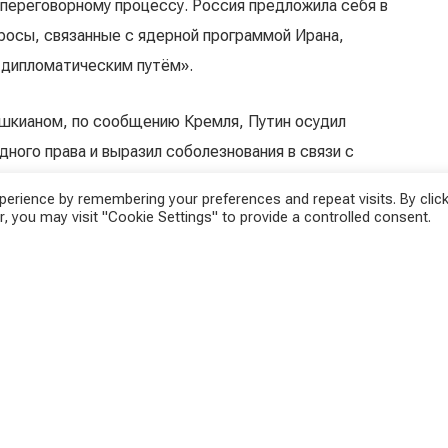
 переговорному процессу. Россия предложила себя в
просы, связанные с ядерной программой Ирана,
 дипломатическим путём».
шкианом, по сообщению Кремля, Путин осудил
ного права и выразил соболезнования в связи с
России резко отреагировали: «Неспровоцированные
erience by remembering your preferences and repeat visits. By click
ОН, по его гражданам, мирным городам и объектам
, you may visit "Cookie Settings" to provide a controlled consent.
, — говорится в заявлении. Также Путин провёл
США Дональдом Трампом, где вновь осудил
Лавров обсудил обострение конфликта с турецким
.
ника
те стоят именно её отношения с Ираном, особенно в