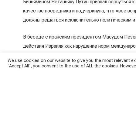
Биньямином Нетаньяху Путин призвал вернуться к
качестве посредника и подчеркнула, что «все во
должны решаться исключительно политическим и
В беседе с иранским президентом Масудом Пезе
действия Израиля как нарушение норм международ
жертвами среди гражданского населения. В МИД 
We use cookies on our website to give you the most relevant exp
авиаудары по суверенному государству — члену О
“Accept All”, you consent to the use of ALL the cookies. However
атомной инфраструктуры абсолютно недопустимы»
телефонные переговоры с бывшим президентом 
израильские удары по Ирану. Глава МИД Сергей 
коллегой — ещё одним важным игроком в регионе
Боевые дроны и военная тех
Но в действительности для России на первом мес