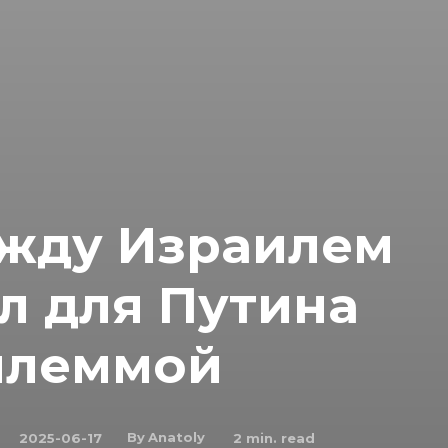
жду Израилем
л для Путина
илеммой
By
Anatoly
2025-06-17
2
min. read