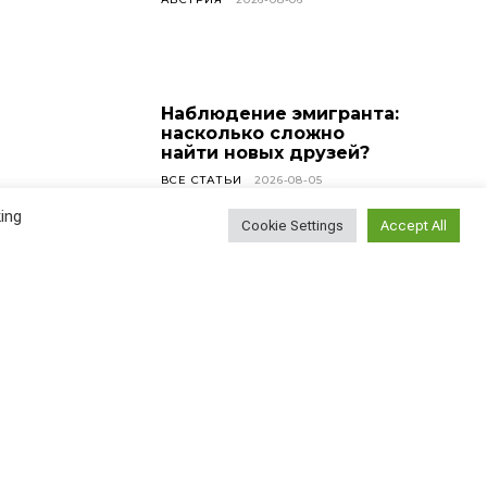
Наблюдение эмигранта:
насколько сложно
найти новых друзей?
ВСЕ СТАТЬИ
2026-08-05
ing
Cookie Settings
Accept All
У меня сегодня день
рождения!
ВСЕ СТАТЬИ
2026-08-04
Найти
Поиск...