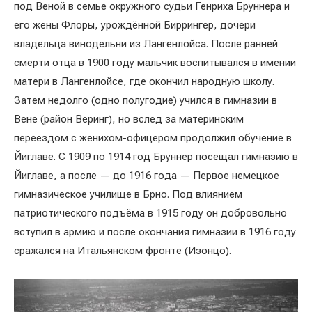
под Веной в семье окружного судьи Генриха Бруннера и
его жены Флоры, урождённой Биррингер, дочери
владельца винодельни из Лангенлойса. После ранней
смерти отца в 1900 году мальчик воспитывался в имении
матери в Лангенлойсе, где окончил народную школу.
Затем недолго (одно полугодие) учился в гимназии в
Вене (район Веринг), но вслед за материнским
переездом с женихом-офицером продолжил обучение в
Йиглаве. С 1909 по 1914 год Бруннер посещал гимназию в
Йиглаве, а после — до 1916 года — Первое немецкое
гимназическое училище в Брно. Под влиянием
патриотического подъёма в 1915 году он добровольно
вступил в армию и после окончания гимназии в 1916 году
сражался на Итальянском фронте (Изонцо).