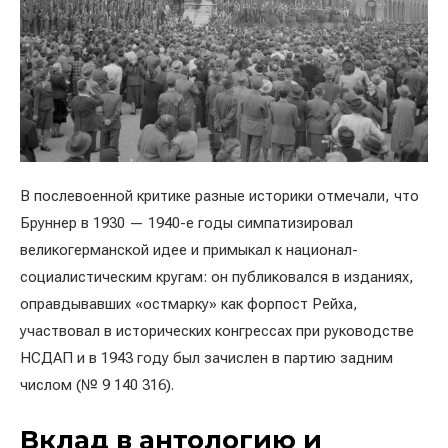
В послевоенной критике разные историки отмечали, что
Бруннер в 1930 — 1940-е годы симпатизировал
великогерманской идее и примыкал к национал-
социалистическим кругам: он публиковался в изданиях,
оправдывавших «остмарку» как форпост Рейха,
участвовал в исторических конгрессах при руководстве
НСДАП и в 1943 году был зачислен в партию задним
числом (№ 9 140 316).
Вклад в антологию и