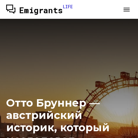
LIFE
Emigrants
Отто Бруннер —
австрийский
историк, который