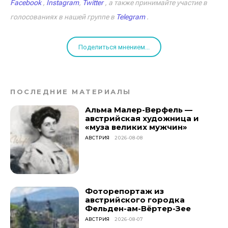
Facebook
,
Instagram
,
Twitter
, а также принимайте участие в
голосованиях в нашей группе в
Telegram
.
Поделиться мнением...
ПОСЛЕДНИЕ МАТЕРИАЛЫ
Альма Малер-Верфель —
австрийская художница и
«муза великих мужчин»
АВСТРИЯ
2026-08-08
Фоторепортаж из
австрийского городка
Фельден-ам-Вёртер-Зее
АВСТРИЯ
2026-08-07