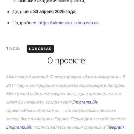
высокие академические успехи;
Дедлайн:
30 апреля 2025 года
;
Подробнее:
https://admission-is.bnu.edu.cn
TAGS:
LONGREAD
О проекте:
Меня зовут Анатолий. Я автор проекта «Жизнь эмигранта». В
2017 году я эмигрировал с семьёй из Краснодара в Австрию.
Мы с женой работаем в маркетинге, а для помощи тем, кто
хотел бы переехать, создали сайт
Emigrants.life
.
Проект «Жизнь эмигранта» ― это ежедневные новости о
жизни, быте в Австрии и Европе. Переходите на сайт проекта
Emigrants.life
, подписывайтесь на наши страницы в
Telegram
,