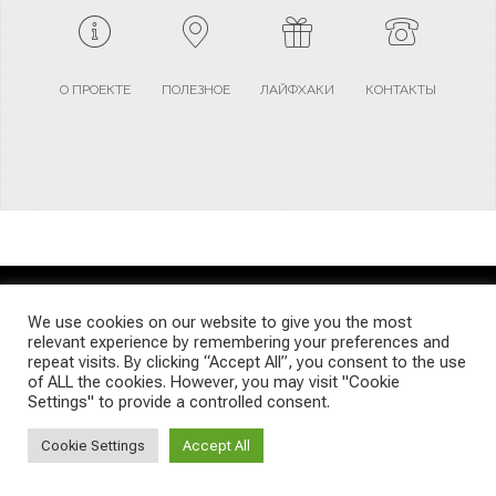
О ПРОЕКТЕ
ПОЛЕЗНОЕ
ЛАЙФХАКИ
КОНТАКТЫ
TERMS AND CONDITIONS
PRIVACY POLICY
SITEMAP
We use cookies on our website to give you the most
relevant experience by remembering your preferences and
repeat visits. By clicking “Accept All”, you consent to the use
© Emigrants Life WordPress Theme by TagDiv
of ALL the cookies. However, you may visit "Cookie
Settings" to provide a controlled consent.
Cookie Settings
Accept All
Social Media Auto Publish
Powered By :
XYZScripts.com