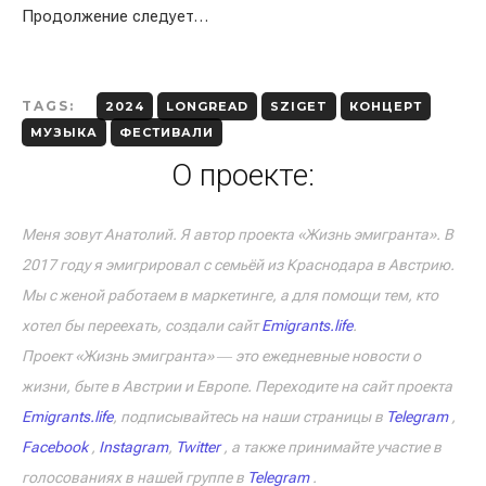
Продолжение следует…
TAGS:
2024
LONGREAD
SZIGET
КОНЦЕРТ
МУЗЫКА
ФЕСТИВАЛИ
О проекте:
Меня зовут Анатолий. Я автор проекта «Жизнь эмигранта». В
2017 году я эмигрировал с семьёй из Краснодара в Австрию.
Мы с женой работаем в маркетинге, а для помощи тем, кто
хотел бы переехать, создали сайт
Emigrants.life
.
Проект «Жизнь эмигранта» ― это ежедневные новости о
жизни, быте в Австрии и Европе. Переходите на сайт проекта
Emigrants.life
, подписывайтесь на наши страницы в
Telegram
,
Facebook
,
Instagram
,
Twitter
, а также принимайте участие в
голосованиях в нашей группе в
Telegram
.