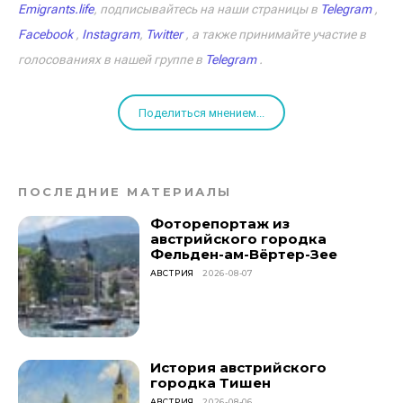
Emigrants.life
, подписывайтесь на наши страницы в
Telegram
,
Facebook
,
Instagram
,
Twitter
, а также принимайте участие в
голосованиях в нашей группе в
Telegram
.
Поделиться мнением...
ПОСЛЕДНИЕ МАТЕРИАЛЫ
Фоторепортаж из
австрийского городка
Фельден-ам-Вёртер-Зее
АВСТРИЯ
2026-08-07
История австрийского
городка Тишен
АВСТРИЯ
2026-08-06