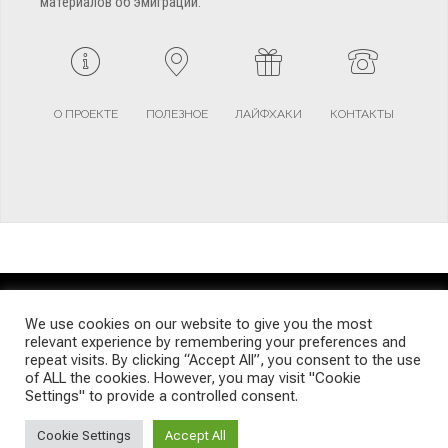
материалов об эмиграции.
О ПРОЕКТЕ
ПОЛЕЗНОЕ
ЛАЙФХАКИ
КОНТАКТЫ
TERMS AND CONDITIONS
PRIVACY POLICY
SITEMAP
We use cookies on our website to give you the most
relevant experience by remembering your preferences and
repeat visits. By clicking “Accept All”, you consent to the use
© Emigrants Life WordPress Theme by TagDiv
of ALL the cookies. However, you may visit "Cookie
Settings" to provide a controlled consent.
Cookie Settings
Accept All