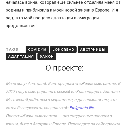
началась война, которая ещё сильнее отдалила меня от
родины и приблизила к моей новой жизни в Европе. И я
рад, что мой процесс адаптации в эмиграции
продолжается!
TAGS:
COVID-19
LONGREAD
АВСТРИЙЦЫ
АДАПТАЦИЯ
ЗАКОН
О проекте:
Меня зовут Анатолий. Я автор проекта «Жизнь эмигранта». В
2017 году я эмигрировал с семьёй из Краснодара в Австрию.
Мы с женой работаем в маркетинге, а для помощи тем, кто
хотел бы переехать, создали сайт
Emigrants.life
.
Проект «Жизнь эмигранта» ― это ежедневные новости о
жизни, быте в Австрии и Европе. Переходите на сайт проекта