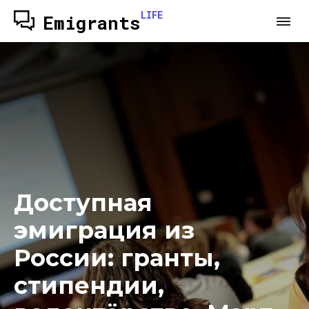
LIFE
Emigrants
Доступная
эмиграция из
России: гранты,
стипендии,