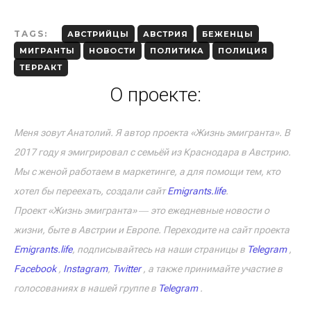
TAGS:
АВСТРИЙЦЫ
АВСТРИЯ
БЕЖЕНЦЫ
МИГРАНТЫ
НОВОСТИ
ПОЛИТИКА
ПОЛИЦИЯ
ТЕРРАКТ
О проекте:
Меня зовут Анатолий. Я автор проекта «Жизнь эмигранта». В
2017 году я эмигрировал с семьёй из Краснодара в Австрию.
Мы с женой работаем в маркетинге, а для помощи тем, кто
хотел бы переехать, создали сайт
Emigrants.life
.
Проект «Жизнь эмигранта» ― это ежедневные новости о
жизни, быте в Австрии и Европе. Переходите на сайт проекта
Emigrants.life
, подписывайтесь на наши страницы в
Telegram
,
Facebook
,
Instagram
,
Twitter
, а также принимайте участие в
голосованиях в нашей группе в
Telegram
.