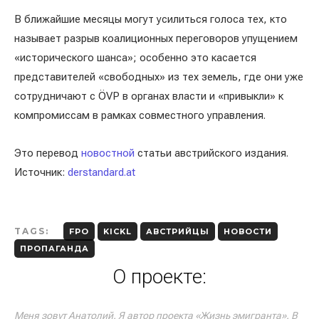
В ближайшие месяцы могут усилиться голоса тех, кто
называет разрыв коалиционных переговоров упущением
«исторического шанса»; особенно это касается
представителей «свободных» из тех земель, где они уже
сотрудничают с ÖVP в органах власти и «привыкли» к
компромиссам в рамках совместного управления.
Это перевод
новостной
статьи австрийского издания.
Источник:
derstandard.at
TAGS:
FPO
KICKL
АВСТРИЙЦЫ
НОВОСТИ
ПРОПАГАНДА
О проекте:
Меня зовут Анатолий. Я автор проекта «Жизнь эмигранта». В