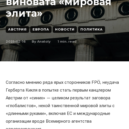
виновата «мировая
элита»
АВСТРИЯ
ЕВРОПА
НОВОСТИ
ПОЛИТИКА
2025-02-16
1
min. read
By
Anatoly
Согласно мнению ряда ярых сторонников FPÖ, неудача
Герберта Кикля в попытке стать первым канцлером
Австрии от «синих» — целиком результат заговора
«глобалистов», некой таинственной мировой элиты с
«длинными руками», включая ЕС и международные
организации вроде Всемирного агентства