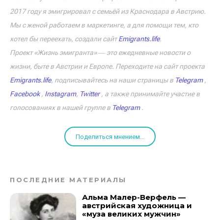
2017 году я эмигрировал с семьёй из Краснодара в Австрию.
Мы с женой работаем в маркетинге, а для помощи тем, кто
хотел бы переехать, создали сайт
Emigrants.life
.
Проект «Жизнь эмигранта» ― это ежедневные новости о
жизни, быте в Австрии и Европе. Переходите на сайт проекта
Emigrants.life
, подписывайтесь на наши страницы в
Telegram
,
Facebook
,
Instagram
,
Twitter
, а также принимайте участие в
голосованиях в нашей группе в
Telegram
.
Поделиться мнением...
ПОСЛЕДНИЕ МАТЕРИАЛЫ
Альма Малер-Верфель —
австрийская художница и
«муза великих мужчин»