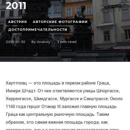
2011
АВСТРИЯ
АВТОРСКИЕ ФОТОГРАФИИ
ДОСТОПРИМЕЧАТЕЛЬНОСТИ
2019-01-30
1
min. read
By
Anatoly
Хауптплац — это площадь в первом районе Граца,
Иннере Штадт. От нее ответвляются улицы Шпоргассе,
Херренгассе, Шмидгассе, Мургассе и Сакштрассе. Около
1160 года герцог Отакар III заложил главную площадь
Граца как центральную рыночную площадь. Таким
образом, это самая важная площадь города, как