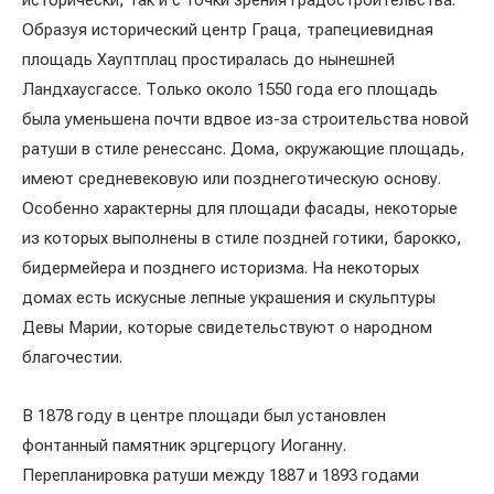
исторически, так и с точки зрения градостроительства.
Образуя исторический центр Граца, трапециевидная
площадь Хауптплац простиралась до нынешней
Ландхаусгассе. Только около 1550 года его площадь
была уменьшена почти вдвое из-за строительства новой
ратуши в стиле ренессанс. Дома, окружающие площадь,
имеют средневековую или позднеготическую основу.
Особенно характерны для площади фасады, некоторые
из которых выполнены в стиле поздней готики, барокко,
бидермейера и позднего историзма. На некоторых
домах есть искусные лепные украшения и скульптуры
Девы Марии, которые свидетельствуют о народном
благочестии.
В 1878 году в центре площади был установлен
фонтанный памятник эрцгерцогу Иоганну.
Перепланировка ратуши между 1887 и 1893 годами