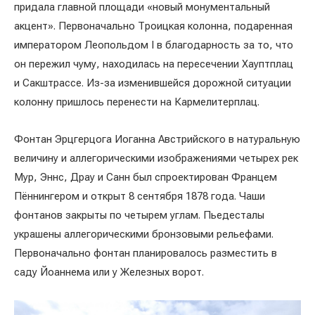
придала главной площади «новый монументальный
акцент». Первоначально Троицкая колонна, подаренная
императором Леопольдом I в благодарность за то, что
он пережил чуму, находилась на пересечении Хауптплац
и Сакштрассе. Из-за изменившейся дорожной ситуации
колонну пришлось перенести на Кармелитерплац.
Фонтан Эрцгерцога Иоганна Австрийского в натуральную
величину и аллегорическими изображениями четырех рек
Мур, Эннс, Драу и Санн был спроектирован Францем
Пённингером и открыт 8 сентября 1878 года. Чаши
фонтанов закрыты по четырем углам. Пьедесталы
украшены аллегорическими бронзовыми рельефами.
Первоначально фонтан планировалось разместить в
саду Йоаннема или у Железных ворот.