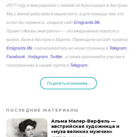
2017 году я эмигрировал с семьёй из Краснодара в Австрию.
Мы с женой работаем в маркетинге, а для помощи тем, кто
хотел бы переехать, создали сайт
Emigrants.life
.
Проект «Жизнь эмигранта» ― это ежедневные новости о
жизни, быте в Австрии и Европе. Переходите на сайт проекта
Emigrants.life
, подписывайтесь на наши страницы в
Telegram
,
Facebook
,
Instagram
,
Twitter
, а также принимайте участие в
голосованиях в нашей группе в
Telegram
.
Поделиться мнением...
ПОСЛЕДНИЕ МАТЕРИАЛЫ
Альма Малер-Верфель —
австрийская художница и
«муза великих мужчин»