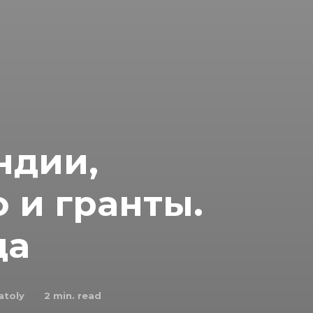
ндии,
 и гранты.
да
atoly
2
min. read