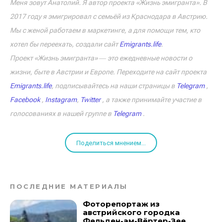
Меня зовут Анатолий. Я автор проекта «Жизнь эмигранта». В
2017 году я эмигрировал с семьёй из Краснодара в Австрию.
Мы с женой работаем в маркетинге, а для помощи тем, кто
хотел бы переехать, создали сайт
Emigrants.life
.
Проект «Жизнь эмигранта» ― это ежедневные новости о
жизни, быте в Австрии и Европе. Переходите на сайт проекта
Emigrants.life
, подписывайтесь на наши страницы в
Telegram
,
Facebook
,
Instagram
,
Twitter
, а также принимайте участие в
голосованиях в нашей группе в
Telegram
.
Поделиться мнением...
ПОСЛЕДНИЕ МАТЕРИАЛЫ
Фоторепортаж из
австрийского городка
Фельден-ам-Вёртер-Зее