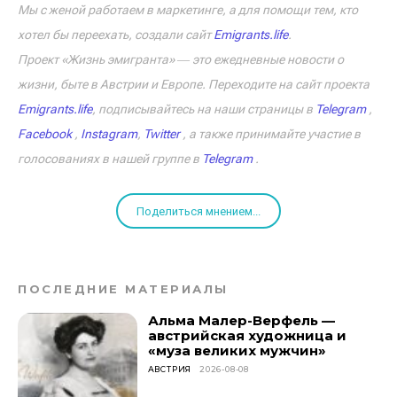
Мы с женой работаем в маркетинге, а для помощи тем, кто
хотел бы переехать, создали сайт
Emigrants.life
.
Проект «Жизнь эмигранта» ― это ежедневные новости о
жизни, быте в Австрии и Европе. Переходите на сайт проекта
Emigrants.life
, подписывайтесь на наши страницы в
Telegram
,
Facebook
,
Instagram
,
Twitter
, а также принимайте участие в
голосованиях в нашей группе в
Telegram
.
Поделиться мнением...
ПОСЛЕДНИЕ МАТЕРИАЛЫ
Альма Малер-Верфель —
австрийская художница и
«муза великих мужчин»
АВСТРИЯ
2026-08-08