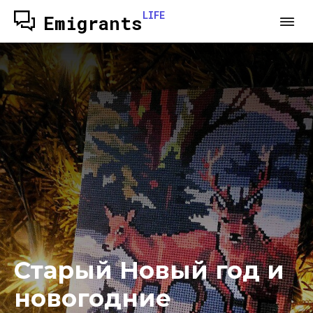
LIFE
Emigrants
Старый Новый год и
новогодние