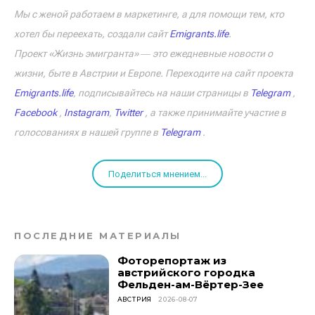
Мы с женой работаем в маркетинге, а для помощи тем, кто
хотел бы переехать, создали сайт
Emigrants.life
.
Проект «Жизнь эмигранта» ― это ежедневные новости о
жизни, быте в Австрии и Европе. Переходите на сайт проекта
Emigrants.life
, подписывайтесь на наши страницы в
Telegram
,
Facebook
,
Instagram
,
Twitter
, а также принимайте участие в
голосованиях в нашей группе в
Telegram
.
Поделиться мнением...
ПОСЛЕДНИЕ МАТЕРИАЛЫ
Фоторепортаж из
австрийского городка
Фельден-ам-Вёртер-Зее
АВСТРИЯ
2026-08-07