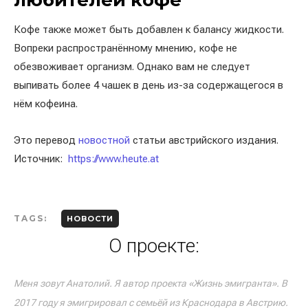
любителей кофе
Кофе также может быть добавлен к балансу жидкости.
Вопреки распространённому мнению, кофе не
обезвоживает организм. Однако вам не следует
выпивать более 4 чашек в день из-за содержащегося в
нём кофеина.
Это перевод
новостной
статьи австрийского издания.
Источник:
https://www.heute.at
TAGS:
НОВОСТИ
О проекте:
Меня зовут Анатолий. Я автор проекта «Жизнь эмигранта». В
2017 году я эмигрировал с семьёй из Краснодара в Австрию.